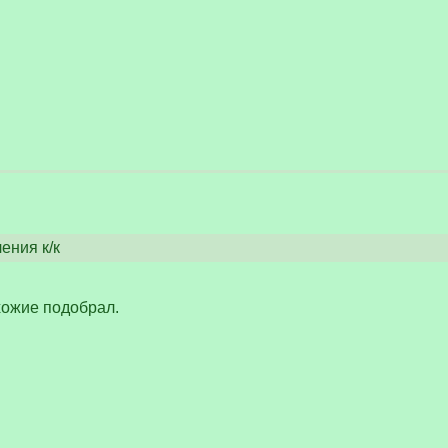
ения к/к
хожие подобрал.