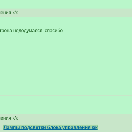
ения к/к
атрона недодумался, спасибо
ения к/к
>
Лампы подсветки блока управления к/к