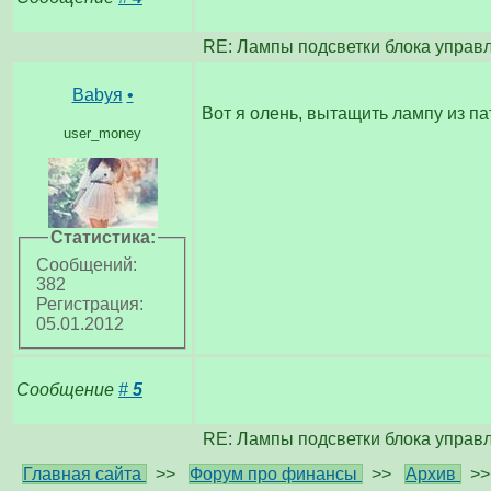
RE: Лампы подсветки блока управл
Babyя
•
Вот я олень, вытащить лампу из п
user_money
Статистика:
Сообщений:
382
Регистрация:
05.01.2012
Сообщение
#
5
RE: Лампы подсветки блока управл
Главная сайта
>>
Форум про финансы
>>
Архив
>