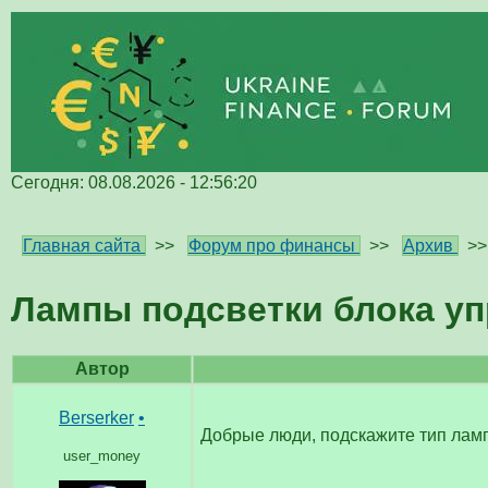
Сегодня: 08.08.2026 - 12:56:20
Главная сайта
>>
Форум про финансы
>>
Архив
>
Лампы подсветки блока уп
Автор
Berserker
•
Добрые люди, подскажите тип лам
user_money