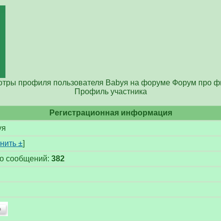
тры профиля пользователя Babyя на форуме Форум про 
Профиль участника
Регистрационная информация
yя
нить ±
]
го сообщений:
382