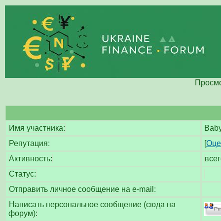
Просмо
Имя участника:
Bab
Репутация:
[
Оце
Активность:
все
Статус:
Отправить личное сообщение на e-mail:
Написать персональное сообщение (сюда на
форум):