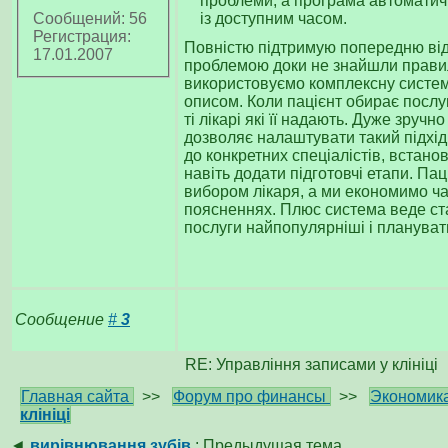
проблеми, а програма автоматичн
із доступним часом.
Сообщений: 56
Регистрация:
Повністю підтримую попередню від
17.01.2007
проблемою доки не знайшли правил
використовуємо комплексну систему
описом. Коли пацієнт обирає послуг
ті лікарі які її надають. Дуже зручн
дозволяє налаштувати такий підхід
до конкретних спеціалістів, встано
навіть додати підготовчі етапи. Па
вибором лікаря, а ми економимо ч
поясненнях. Плюс система веде ста
послуги найпопулярніші і плануват
Сообщение
#
3
RE: Управління записами у клініці
Главная сайта
>>
Форум про финансы
>>
Экономик
клініці
◄
вирівнювання зубів
: Предыдущая тема