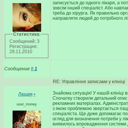
записується до одного лікаря, а по
зовсім інший спеціаліст. Або навпа
треба до хірурга. Як правильно ор
направляти людей до потрібного л
Статистика:
Сообщений: 3
Регистрация:
29.11.2010
Сообщение
#
1
RE: Управління записами у клініці
Знайома ситуація! У нашій клініці
Люция
•
Спочатку створили детальний опис п
рекламних матеріалах. Адміністрат
user_money
з якою проблемою звертається паці
спеціаліста. Ще дуже допомагає по
огляд для визначення потреби у лі
виявилось впровадження системи 