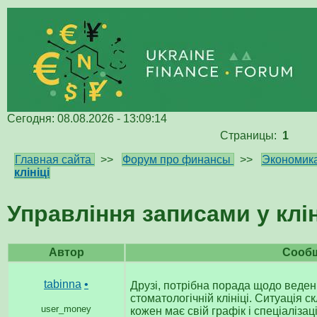
Сегодня: 08.08.2026 - 13:09:14
Страницы:
1
Главная сайта
>>
Форум про финансы
>>
Экономик
клініці
Управління записами у клін
Автор
Сооб
tabinna
•
Друзі, потрібна порада щодо веденн
стоматологічній клініці. Ситуація ск
user_money
кожен має свій графік і спеціалізац