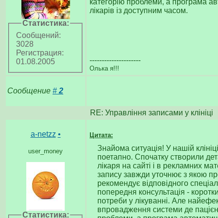
категорію проблеми, а програма ав
лікарів із доступним часом.
Статистика:
Сообщений:
3028
Регистрация:
---------------------
01.08.2005
Олька я!!!
Сообщение
#
2
RE: Управління записами у клініці
a-netzz
•
Цитата:
Знайома ситуація! У нашій кліні
user_money
поетапно. Спочатку створили дет
лікаря на сайті і в рекламних мат
запису завжди уточнює з якою пр
рекомендує відповідного спеціал
попередня консультація - коротк
потреби у лікуванні. Але найеф
впровадження системи де пацієн
Статистика: