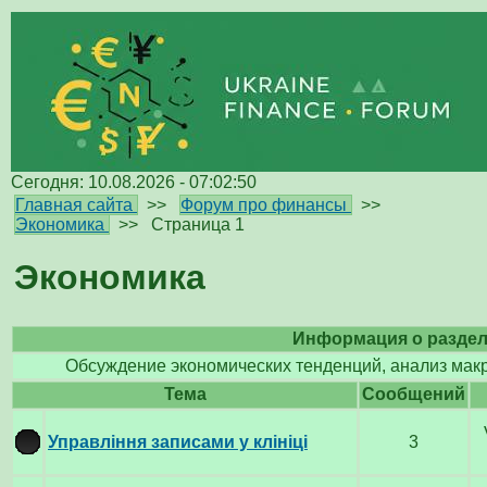
Сегодня: 10.08.2026 - 07:02:50
Главная сайта
>>
Форум про финансы
>>
Экономика
>>
Страница 1
Экономика
Информация о разде
Обсуждение экономических тенденций, анализ мак
Тема
Cообщений
Управління записами у клініці
3