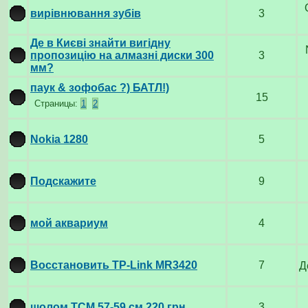
вирівнювання зубів
3
Де в Києві знайти вигідну
пропозицію на алмазні диски 300
3
мм?
паук & зофобас ?) БАТЛ!)
15
Страницы:
1
2
Nokia 1280
5
Подскажите
9
мой аквариум
4
Восстановить TP-Link MR3420
7
Д
шолом TCM.57-59 см.220 грн.
3