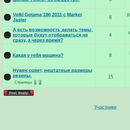
Volkl Gotama 186 2011 c Marker
К
8
Jaster
А есть возможность делать темы,
которые будут отображаться не
4
сразу, а через время?
Какая у тебя машина?
8
Нужен совет, нештатные размеры
резины.
15
Страницы:
1
2
Участники