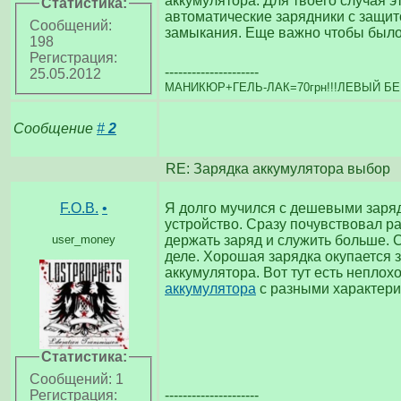
аккумулятора. Для твоего случая э
Статистика:
автоматические зарядники с защит
Сообщений:
замыкания. Еще важно чтобы было
198
Регистрация:
---------------------
25.05.2012
МАНИКЮР+ГЕЛЬ-ЛАК=70грн!!!ЛЕВЫЙ БЕ
Сообщение
#
2
RE: Зарядка аккумулятора выбор
F.O.B.
•
Я долго мучился с дешевыми заряд
устройство. Сразу почувствовал ра
user_money
держать заряд и служить больше. 
деле. Хорошая зарядка окупается 
аккумулятора. Вот тут есть непло
аккумулятора
с разными характери
Статистика:
Сообщений: 1
---------------------
Регистрация: