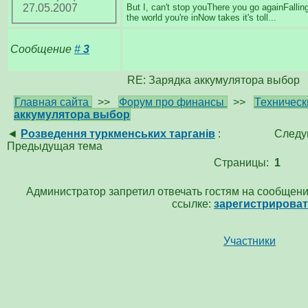
But I, can't stop youThere you go againFallin
27.05.2007
the world you're inNow takes it's toll...
Сообщение
#
3
RE: Зарядка аккумулятора выбор
Главная сайта
>>
Форум про финансы
>>
Техническ
аккумулятора выбор
◄
Розведення туркменських тарганів
:
Следу
Предыдущая тема
Страницы:
1
Администратор запретил отвечать гостям на сообщени
ссылке:
зарегистрирова
Участники