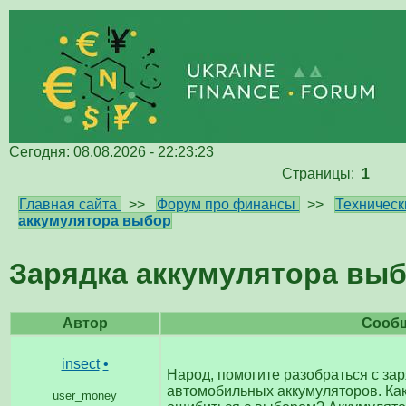
Сегодня: 08.08.2026 - 22:23:23
Страницы:
1
Главная сайта
>>
Форум про финансы
>>
Техническ
аккумулятора выбор
Зарядка аккумулятора вы
Автор
Сооб
insect
•
Народ, помогите разобраться с за
автомобильных аккумуляторов. Ка
user_money