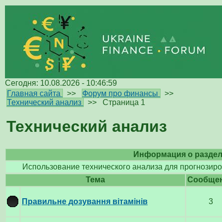
Сегодня: 10.08.2026 - 10:46:59
Главная сайта
>>
Форум про финансы
>>
Технический анализ
>>
Страница 1
Технический анализ
Информация о разде
Использование технического анализа для прогнозир
Тема
Cообще
Правильне дозування вітамінів
3