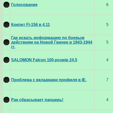
Голосование
6
Кокпит Fi-156 в 4.11
5
Где искать информацию по боевым
действиям на Новой Гвинее в 1943-1944
5
гг.
SALOMON Falcon 100,розмір 24.5
4
Проблема с вкладками профиля в IE.
7
Рак сбрасывает панцирь!
4