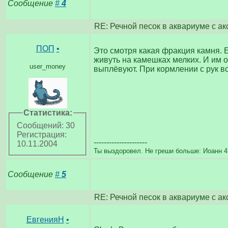
Сообщение
#
4
RE: Речной песок в аквариуме с а
ПОП
•
Это смотря какая фракция камня. 
живуть на камешках мелких. И им о
user_money
выплёвуют. При кормлении с рук в
Статистика:
Сообщений: 30
Регистрация:
---------------------
10.11.2004
Ты выздоровел. Не греши больше: Иоанн 4
Сообщение
#
5
RE: Речной песок в аквариуме с а
ЕвгенияН
•