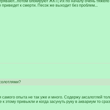
стрявают...потом блокируют ЖКТ( Их по началу очень тяжело
приведет к смерти. Песок же выходит без проблем...
ксолотлями?
я самого опыта не так уже и много. Содержу аксалотлей толь
е к этому привыкли и когда засунуть руку в аквариум то сраз