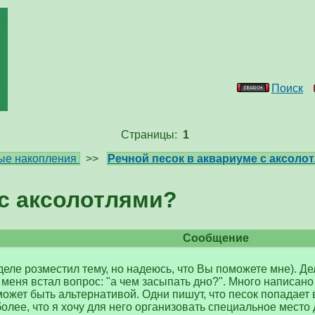
Поиск
Страницы:
1
ые накопления
>>
Речной песок в аквариуме с аксоло
 с аксолотлями?
Сообщение
деле розместил тему, но надеюсь, что Вы поможете мне). Дел
 меня встал вопрос: "а чем засыпать дно?". Много написано 
 может быть альтернативой. Одни пишут, что песок попадает 
 более, что я хочу для него организовать специальное место