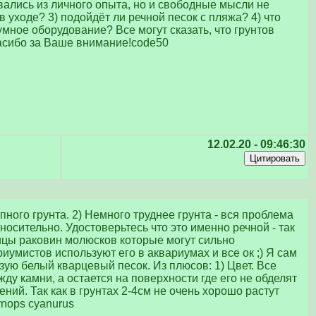
вались из личного опыта, но и свободные мысли не
 уходе? 3) подойдёт ли речной песок с пляжа? 4) что
умное оборудование? Все могут сказать, что грунтов
Спасибо за Ваше внимание!code50
12.02.20 - 09:46:30
пного грунта. 2) Немного труднее грунта - вся проблема
осительно. Удостоверьтесь что это именно речной - так
тицы раковин молюсков которые могут сильно
иумистов используют его в аквариумах и все ок ;) Я сам
ую белый кварцевый песок. Из плюсов: 1) Цвет. Все
ду камни, а остается на поверхности где его не обделят
ний. Так как в грунтах 2-4см не очень хорошо растут
nops cyanurus