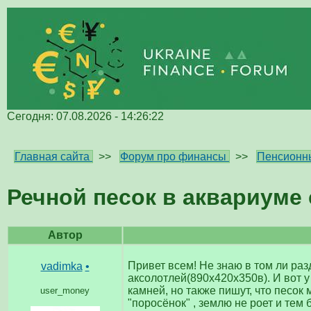
Сегодня: 07.08.2026 - 14:26:22
Главная сайта
>>
Форум про финансы
>>
Пенсионн
Речной песок в аквариуме
Автор
Привет всем! Не знаю в том ли раз
vadimka
•
аксолотлей(890х420х350в). И вот у
камней, но также пишут, что песок
user_money
"поросёнок" , землю не роет и тем