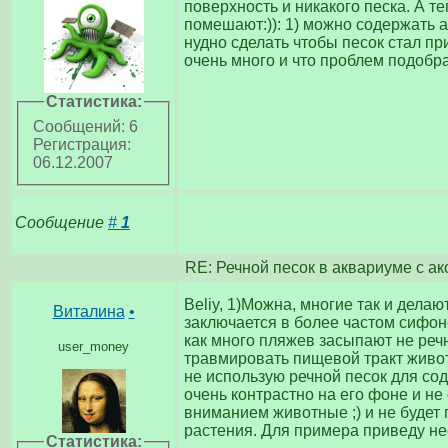
поверхность и никакого песка. А т
помешают:)): 1) можно содержать а
нудно сделать чтобы песок стал пр
очень много и что проблем подобра
Статистика:
Сообщений: 6
Регистрация:
06.12.2007
Сообщение
#
1
RE: Речной песок в аквариуме с а
Beliy, 1)Можна, многие так и дела
Виталина
•
заключается в более частом сифоне
как много пляжев засыпают не реч
user_money
травмировать пищевой тракт животн
не использую речной песок для сод
очень контрастно на его фоне и не
вниманием животные ;) и не будет 
растения. Для примера приведу не
Статистика: