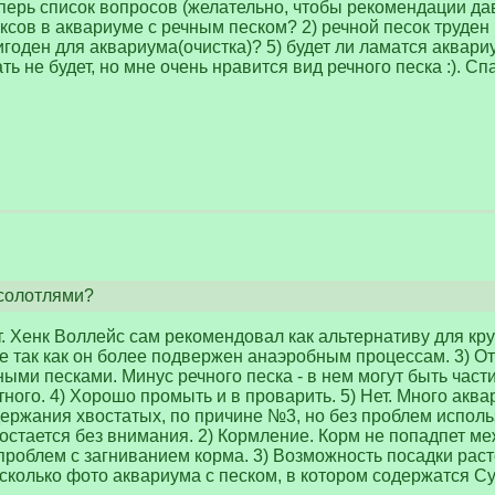
еперь список вопросов (желательно, чтобы рекомендации да
ксов в аквариуме с речным песком? 2) речной песок труден в
игоден для аквариума(очистка)? 5) будет ли ламатся аквари
ть не будет, но мне очень нравится вид речного песка :). 
ксолотлями?
ют. Хенк Воллейс сам рекомендовал как альтернативу для кру
 так как он более подвержен анаэробным процессам. 3) Отн
ными песками. Минус речного песка - в нем могут быть час
ого. 4) Хорошо промыть и в проварить. 5) Нет. Много аквар
ержания хвостатых, по причине №3, но без проблем использ
 остается без внимания. 2) Кормление. Корм не попадпет меж
проблем с загниванием корма. 3) Возможность посадки расте
сколько фото аквариума с песком, в котором содержатся Cy