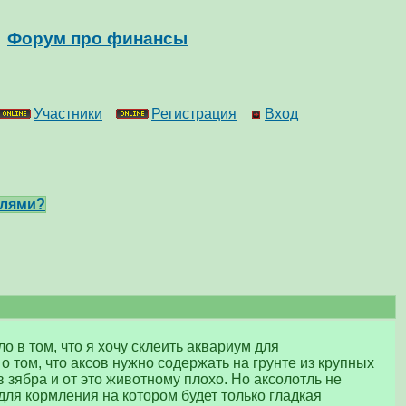
Форум про финансы
Участники
Регистрация
Вход
тлями?
о в том, что я хочу склеить аквариум для
о том, что аксов нужно содержать на грунте из крупных
в зябра и от это животному плохо. Но аксолотль не
 для кормления на котором будет только гладкая