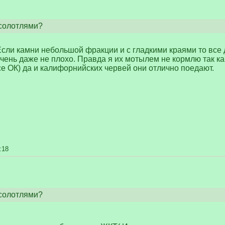
ксолотлями?
Если камни небольшой фракции и с гладкими краями то все 
чень даже не плохо. Правда я их мотылем не кормлю так ка
се ОК) да и калифорнийских червей они отлично поедают.
:18
ксолотлями?