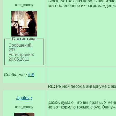
Glock, Вот как раз небольшие и за
user_money
вот постепенное их нагромаждение 
Статистика:
Сообщений:
297
Регистрация:
20.05.2011
Сообщение
#
6
RE: Речной песок в аквариуме с а
Jigalov
•
iceSS, думаю, что вы правы. У мен
user_money
но вот кормлю только с рук. Они уж