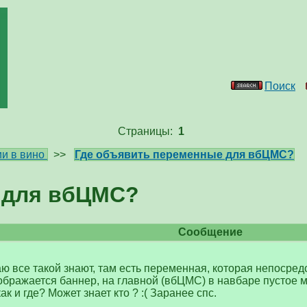
Поиск
Страницы:
1
и в вино
>>
Где объявить переменные для вбЦМС?
 для вбЦМС?
Сообщение
ю все такой знают, там есть переменная, которая непосред
ображается баннер, на главной (вбЦМС) в навбаре пустое ме
к и где? Может знает кто ? :( Заранее спс.