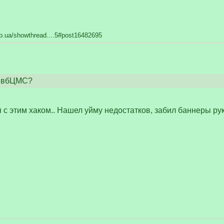
dp.ua/showthread....5#post16482695
я вбЦМС?
 с этим хаком.. Нашел уйму недостатков, забил баннеры ру