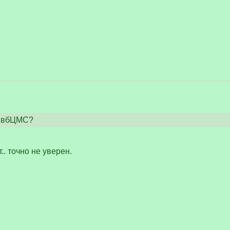
я вбЦМС?
.. точно не уверен.