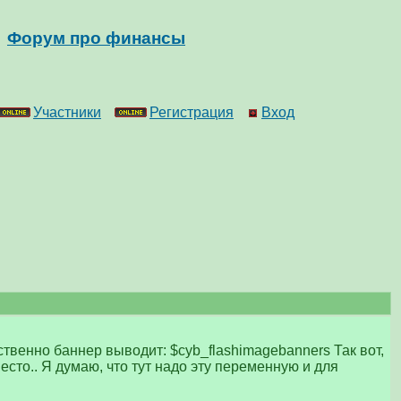
Форум про финансы
Участники
Регистрация
Вход
ственно баннер выводит: $cyb_flashimagebanners Так вот,
сто.. Я думаю, что тут надо эту переменную и для