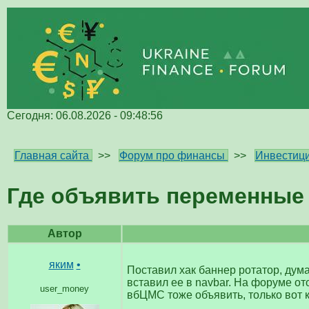
Сегодня: 06.08.2026 - 09:48:56
Главная сайта
>>
Форум про финансы
>>
Инвестици
Где объявить переменные
Автор
яким
•
Поставил хак баннер ротатор, дума
вставил ее в navbar. На форуме от
user_money
вбЦМС тоже объявить, только вот ка