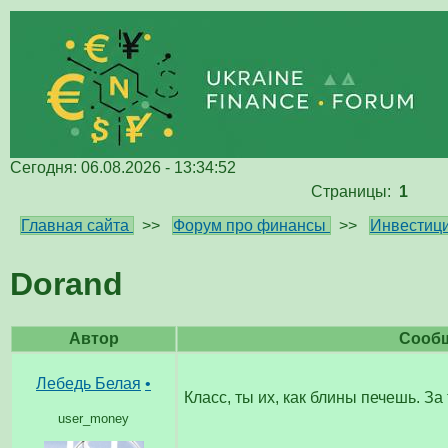
Сегодня: 06.08.2026 - 13:34:52
Страницы:
1
Главная сайта
>>
Форум про финансы
>>
Инвестици
Dorand
Автор
Сооб
Лебедь Белая
•
Класс, ты их, как блины печешь. За
user_money