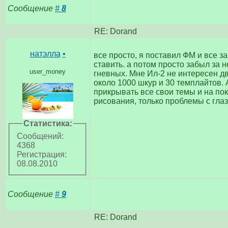
Сообщение
#
8
RE: Dorand
натэлла
•
все просто, я поставил ФМ и все 
ставить. а потом просто забыл за н
user_money
гневных. Мне Ил-2 не интересен дв
около 1000 шкур и 30 темплайтов. 
прикрывать все свои темы и на поко
рисования, только проблемы с гла
Статистика:
Сообщений:
4368
Регистрация:
08.08.2010
Сообщение
#
9
RE: Dorand