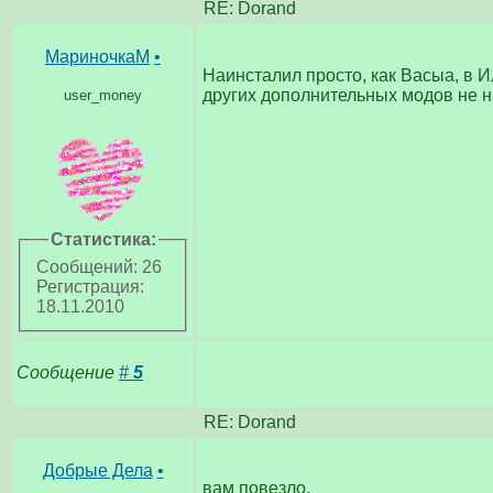
RE: Dorand
МариночкаМ
•
Наинсталил просто, как Васыа, в И
других дополнительных модов не н
user_money
Статистика:
Сообщений: 26
Регистрация:
18.11.2010
Сообщение
#
5
RE: Dorand
Добрые Дела
•
вам повезло.