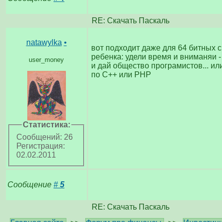
RE: Скачать Паскаль
natawylka
•
вот подходит даже для 64 битных с
ребенка: удели время и вниманяи 
user_money
и дай общество програмистов... ил
по C++ или PHP
Статистика:
Сообщений: 26
Регистрация:
02.02.2011
Сообщение
#
5
RE: Скачать Паскаль