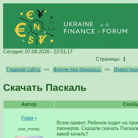
Сегодня: 07.08.2026 - 22:51:17
Страницы:
1
Главная сайта
>>
Форум про финансы
>>
Инвестици
Скачать Паскаль
Автор
Сооб
Fisler
•
Всем привет. Ребенок ходит на пр
пионеров. Сказали скачать Паскал
user_money
какой качать?