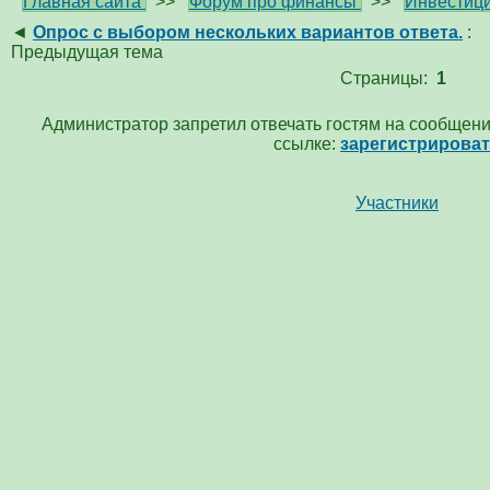
Главная сайта
>>
Форум про финансы
>>
Инвестици
◄
Опрос с выбором нескольких вариантов ответа.
:
Предыдущая тема
Страницы:
1
Администратор запретил отвечать гостям на сообщени
ссылке:
зарегистрирова
Участники