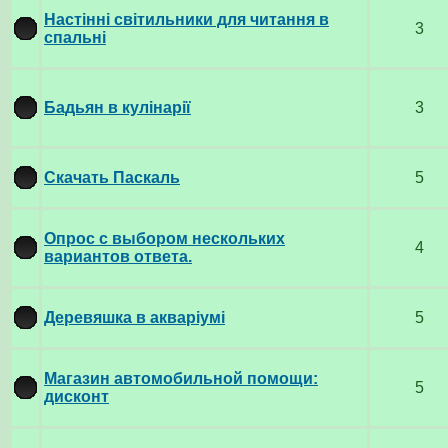
Настінні світильники для читання в
3
спальні
Бадьян в кулінарії
3
Скачать Паскаль
5
Опрос с выбором нескольких
4
вариантов ответа.
Деревяшка в акваріумі
5
Магазин автомобильной помощи:
5
дисконт