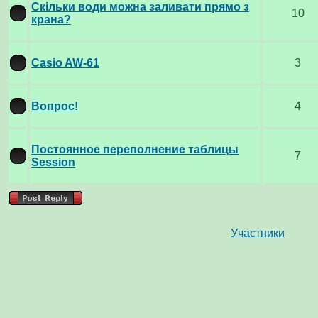
Скільки води можна заливати прямо з
10
крана?
Casio AW-61
3
Вопрос!
4
Постоянное переполнение таблицы
7
Session
Участники