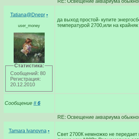
RE: Освещение аквариума обыкно
Tatiana@Dnepr
•
да выход простой- купите энергосб
температурой 2700,или на крайняк 
user_money
Статистика:
Сообщений: 80
Регистрация:
20.12.2010
Сообщение
#
6
RE: Освещение аквариума обыкно
Tamara Ivanovna
•
Свет 2700К немножко не передает в