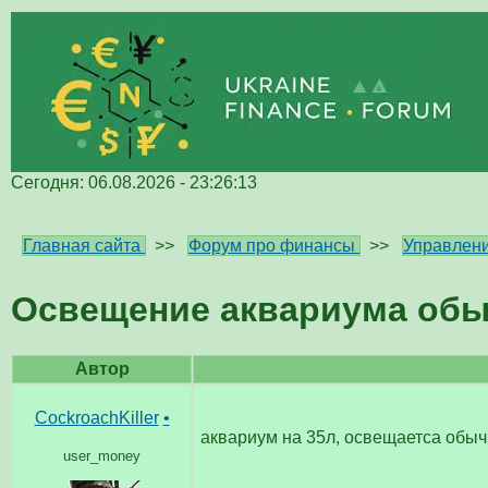
Сегодня: 06.08.2026 - 23:26:13
Главная сайта
>>
Форум про финансы
>>
Управлени
Освещение аквариума обы
Автор
CockroachKiller
•
аквариум на 35л, освещаетса обыч
user_money