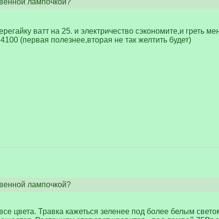
венной лампочкой?
ерегайку ватт на 25. и электричество сэкономите,и греть ме
4100 (первая полезнее,вторая не так желтить будет)
венной лампочкой?
се цвета. Травка кажеться зеленее под более белым светом 