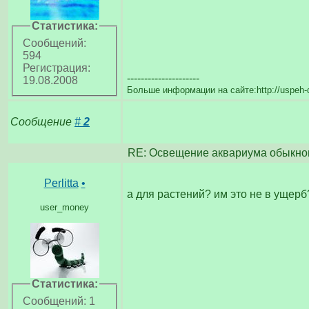
Статистика:
Сообщений:
594
Регистрация:
---------------------
19.08.2008
Больше информации на сайте:http://uspeh-
Сообщение
#
2
RE: Освещение аквариума обыкно
Perlitta
•
а для растений? им это не в ущерб
user_money
Статистика:
Сообщений: 1