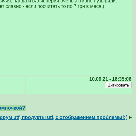
ричия, наяда и валиснерия очень активно пузыряли.
 славно - если посчитать то по 7 грн в месяц
10.09.21 - 16:35:06
ампочкой?
орум utf, продукты utf, с отображением проблемы!:(
►