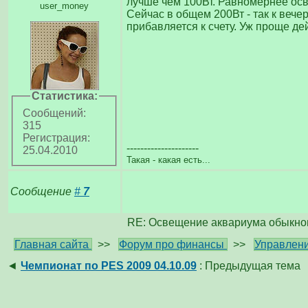
лучше чем 100Вт. Равномернее осв
user_money
Сейчас в общем 200Вт - так к вече
прибавляется к счету. Уж проще де
Статистика:
Сообщений:
315
Регистрация:
---------------------
25.04.2010
Такая - какая есть...
Сообщение
#
7
RE: Освещение аквариума обыкно
Главная сайта
>>
Форум про финансы
>>
Управлени
◄
Чемпионат по PES 2009 04.10.09
: Предыдущая тема