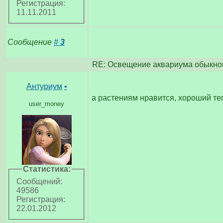
Регистрация:
11.11.2011
Сообщение
#
3
RE: Освещение аквариума обыкно
Антуриум
•
а растениям нравится, хороший те
user_money
Статистика:
Сообщений:
49586
Регистрация:
22.01.2012