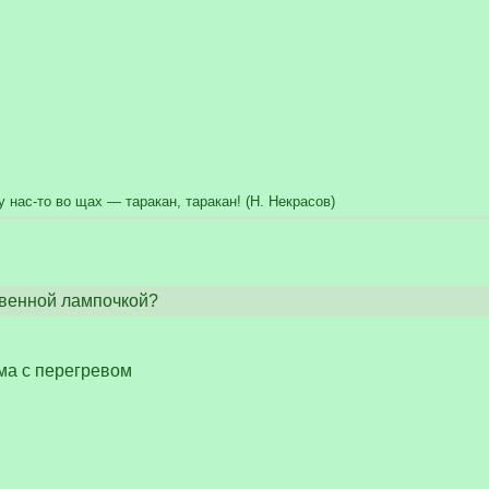
нас-то во щах — таракан, таракан! (Н. Некрасов)
венной лампочкой?
ема с перегревом