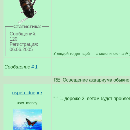
Статистика:
Сообщений:
120
Регистрация:
---------------------
06.06.2005
У людей-то для щей — с солониною чанА у 
Сообщение
#
1
RE: Освещение аквариума обыкно
uspeh_dnepr
•
"-" 1. дороже 2. летом будет пробл
user_money