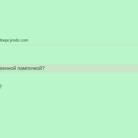
dnepr.jimdo.com
венной лампочкой?
?