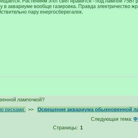
ещается. Растениям этот свет нравится - под лампой 75Вт 
ру в аквариуме вообще газировка. Правда электричество жрет
йствительно пару енергосберегалок.
венной лампочкой?
е рисками
>>
Освещение аквариума обыкновенной л
Следующая тема:
Ф
Страницы:
1