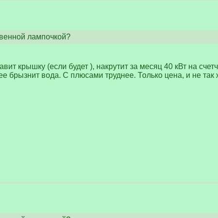
венной лампочкой?
авит крышку (если будет ), накрутит за месяц 40 кВт на сче
ее брызнит вода. С плюсами труднее. Только цена, и не так 