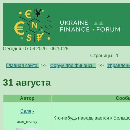
Сегодня: 07.08.2026 - 06:10:28
Страницы:
1
Главная сайта
>>
Форум про финансы
>>
Управлени
31 августа
Автор
Сооб
Селя
•
Кто-нибудь наведывается к Больш
user_money