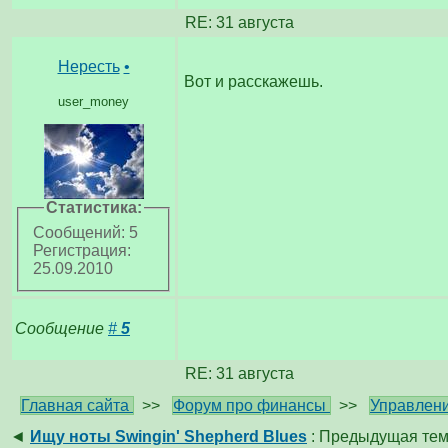
RE: 31 августа
Нересть
•
Вот и расскажешь.
user_money
Статистика:
Сообщений: 5
Регистрация:
25.09.2010
Сообщение
#
5
RE: 31 августа
Главная сайта
>>
Форум про финансы
>>
Управлени
◄
Ищу ноты Swingin' Shepherd Blues
: Предыдущая те