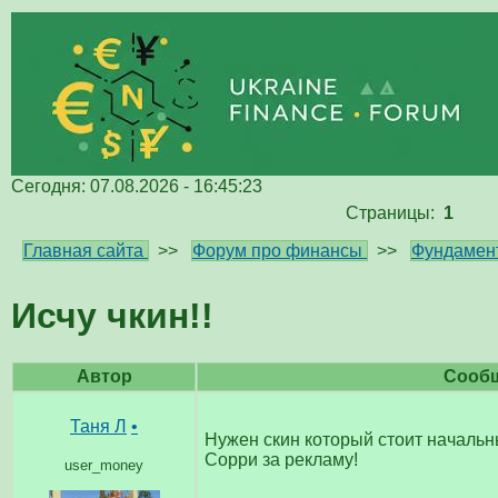
Сегодня: 07.08.2026 - 16:45:23
Страницы:
1
Главная сайта
>>
Форум про финансы
>>
Фундамен
Исчу чкин!!
Автор
Сооб
Таня Л
•
Нужен скин который стоит начальн
Сорри за рекламу!
user_money