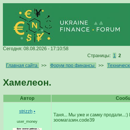
Сегодня: 08.08.2026 - 17:10:58
Страницы:
1
2
Главная сайта
>>
Форум про финансы
>>
Техническ
Хамелеон.
Автор
Сооб
strizzh
•
Таня... Мы уже и самку продали...:)
зоомагазин.code39
user_money