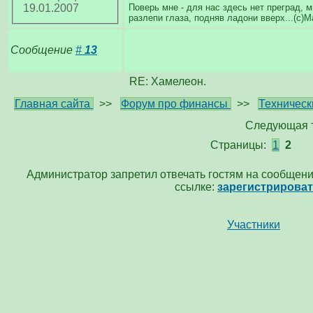
Поверь мне - для нас здесь нет преград, 
19.01.2007
разлепи глаза, подняв ладони вверх...(с)Ma
Сообщение
#
13
RE: Хамелеон.
Главная сайта
>>
Форум про финансы
>>
Техническ
Следующая 
Страницы:
1
2
Администратор запретил отвечать гостям на сообщени
ссылке:
зарегистрирова
Участники