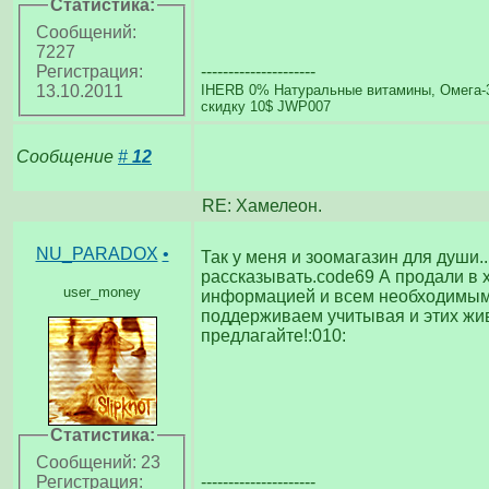
Статистика:
Сообщений:
7227
---------------------
Регистрация:
IHERB 0% Натуральные витамины, Омега-3
13.10.2011
скидку 10$ JWP007
Сообщение
#
12
RE: Хамелеон.
NU_PARADOX
•
Так у меня и зоомагазин для души..
рассказывать.code69 А продали в 
user_money
информацией и всем необходимым. 
поддерживаем учитывая и этих живо
предлагайте!:010:
Статистика:
Сообщений: 23
---------------------
Регистрация: