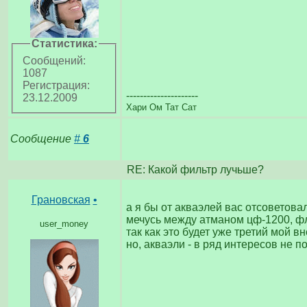
Статистика:
Сообщений:
1087
Регистрация:
---------------------
23.12.2009
Хари Ом Тат Сат
Сообщение
#
6
RE: Какой фильтр лучьше?
Грановская
•
а я бы от акваэлей вас отсоветова
мечусь между атманом цф-1200, фл
user_money
так как это будет уже третий мой в
но, акваэли - в ряд интересов не п