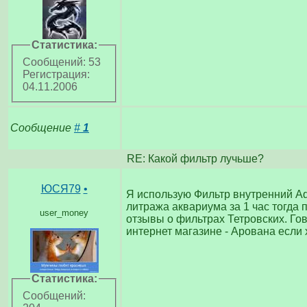
Статистика:
Сообщений: 53
Регистрация:
04.11.2006
Сообщение
#
1
RE: Какой фильтр лучьше?
ЮСЯ79
•
Я использую Фильтр внутренний Aq
литража аквариума за 1 час тогда
user_money
отзывы о фильтрах Тетровских. Го
интернет магазине - Арована если х
Статистика:
Сообщений: