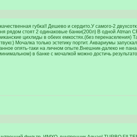
качественная губка!! Дешево и сердито.У самого-2 двухсотк
я рядом стоят 2 одинаковые банки(200л) В одной Atman CF
канские цихлиды в обеих емкостях.(без перенаселения) Так
твую:) Мочалка только эстетику портит. Аквариумы запуска
анное опять-таки на личном опыте.Внешник-далеко не пана
инимальном) в банке с мочалкой можно достичь результато
внутренний фильтр. ИМХО, внутренник Aquael TURBO FILT