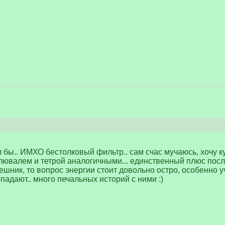
л бы.. ИМХО бестолковый фильтр.. сам счас мучаюсь, хочу к
ювалем и тетрой аналогичными... единственный плюс послед
нешник, то вопрос энергии стоит довольно остро, особенно 
опадают.. много печальных историй с ними :)