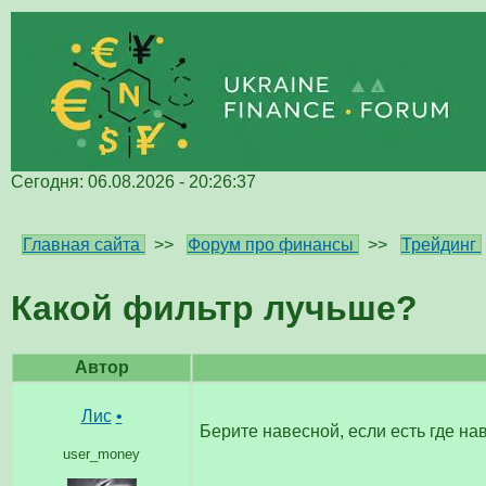
Сегодня: 06.08.2026 - 20:26:37
Главная сайта
>>
Форум про финансы
>>
Трейдинг
Какой фильтр лучьше?
Автор
Лис
•
Берите навесной, если есть где нав
user_money