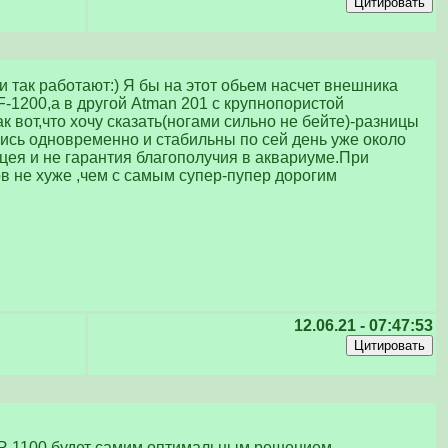
и так работают:) Я бы на этот обьем насчет внешника
-1200,а в другой Atman 201 с крупнопористой
 вот,что хочу сказать(ногами сильно не бейте)-разницы
лись одновременно и стабильны по сей день уже около
цея и не гарантия благополучия в аквариуме.При
в не хуже ,чем с самым супер-пупер дорогим
12.06.21 - 07:47:53
ER 1100 будет самим оптимальным решением.