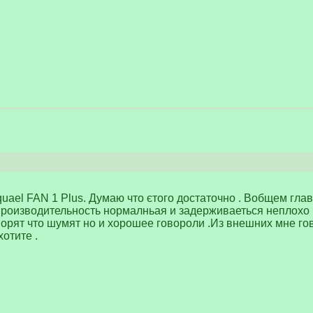
uael FAN 1 Plus. Думаю что єтого достаточно . Вобщем гл
 производительность нормалньая и задерживаеться неплохо 
ворят что шумят но и хорошее говороли .Из внешних мне г
отите .