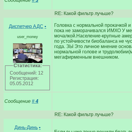
Сообщение
#
3
RE: Какой фильтр лучьше?
Головка с нормальной прокачкой и 
Диспетчер АДС
•
пока не заморачивался ИМХО У мен
мочалкой.Население-крупные амери
user_money
по устойчивости биобаланса не чус
года. ЗЫ Это личное мнение основ
нормальной голове и трудолюбии(м
мегафирменным внешником.
Статистика:
Сообщений: 12
Регистрация:
05.05.2012
Сообщение
#
4
RE: Какой фильтр лучьше?
Динь-Динь
•
Если вы уже точно решили брать 