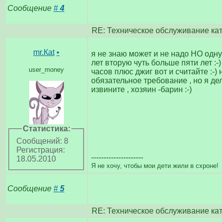
Сообщение
#
4
RE: Техническое обслуживание ка
mr.Кat
•
я не знаю может и не надо НО одну
лет вторую чуть больше пяти лет :-
user_money
часов плюс джиг вот и считайте :-) 
обязательное требование , но я дела
извините , хозяин -барин :-)
Статистика:
Сообщений: 8
Регистрация:
---------------------
18.05.2010
Я не хочу, чтобы мои дети жили в схроне!
Сообщение
#
5
RE: Техническое обслуживание ка