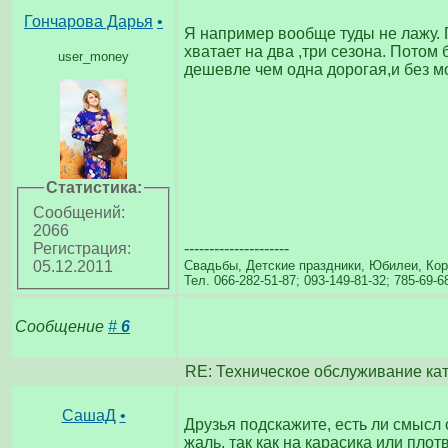
Гончарова Дарья
•
Я например вообще туды не лажу. 
хватает на два ,три сезона. Пото
user_money
дешевле чем одна дорогая,и без м
Статистика:
Сообщений:
2066
---------------------
Регистрация:
Свадьбы, Детские праздники, Юбилеи, Кор
05.12.2011
Тел. 066-282-51-87; 093-149-81-32; 785-69-6
Сообщение
#
6
RE: Техническое обслуживание ка
СашаД
•
Друзья подскажите, есть ли смысл 
жаль, так как на карасика или плот