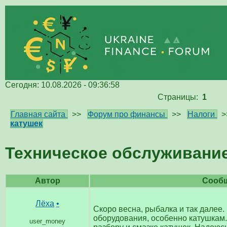
Сегодня: 10.08.2026 - 09:36:58
Страницы:
1
Главная сайта
>>
Форум про финансы
>>
Налоги
>
катушек
Техническое обслуживание
Автор
Сооб
Лёха
•
Скоро весна, рыбалка и так далее
оборудования, особенно катушкам.
user_money