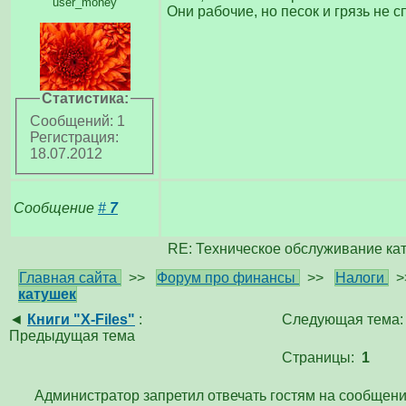
user_money
Они рабочие, но песок и грязь не
Статистика:
Сообщений: 1
Регистрация:
18.07.2012
Сообщение
#
7
RE: Техническое обслуживание ка
Главная сайта
>>
Форум про финансы
>>
Налоги
>
катушек
◄
Книги "X-Files"
:
Следующая тема
Предыдущая тема
Страницы:
1
Администратор запретил отвечать гостям на сообщени