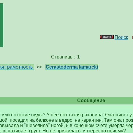
Поиск
Страницы:
1
я грамотность
>>
Cerastoderma lamarcki
Сообщение
у или похожие виды? У нее вот такая раковина: Она живет
мой, посадил на балконе в ведро, на карантин. Там она про
овывала и "шевелила" ногой, и в конечном счете умерла чер
 вспахивает грунт. Но не прижилась, интересно почему?