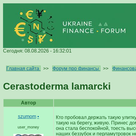
Сегодня: 08.08.2026 - 16:32:01
Главная сайта
>>
Форум про финансы
>>
Финансова
Cerastoderma lamarcki
Автор
szumom
•
Кто пробовал держать такую улитк
такую на берегу, живую. Принес до
user_money
она стала беспокойной, тоесть выс
наших беззубок и перламутровок не