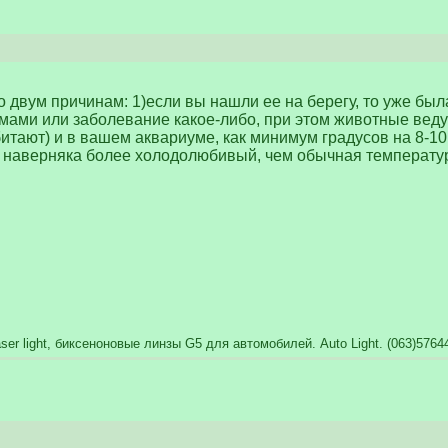
 двум причинам: 1)если вы нашли ее на берегу, то уже была
емами или заболевание какое-либо, при этом животные веду
обитают) и в вашем аквариуме, как минимум градусов на 8-10.
д наверняка более холодолюбивый, чем обычная температу
aser light, биксеноновые линзы G5 для автомобилей. Auto Light. (063)576