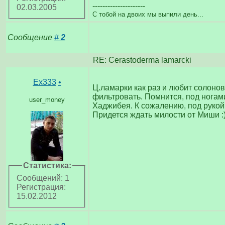
---------------------
02.03.2005
С тобой на двоих мы выпили день...
Сообщение
#
2
RE: Cerastoderma lamarcki
Ex333
•
Ц.ламарки как раз и любит солонова
фильтровать. Помнится, под ногами
user_money
Хаджибея. К сожалению, под рукой
Придется ждать милости от Миши :
Статистика:
Сообщений: 1
Регистрация:
15.02.2012