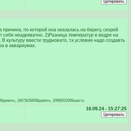
 причина, по которой она оказалась на берегу, скорей
т себя неадекватно. 2)Разница температур в ведре на
 В культуру ввести трудновато, т.к условия надо создавть
ра в аквариумах.
449девять; (067)635838девять; (099)552006шесть
16.09.24 - 15:27:25