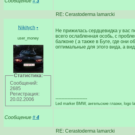
Сообщение
#
3
RE: Cerastoderma lamarcki
Nikitych
•
Не прижилась сердцевидка у вас по
всего ослабленная особь, с пробл
user_money
балконе ( а также в Буге, где они 
оптимальные для этого вида, а ви
Статистика:
Сообщений:
2685
Регистрация:
---------------------
20.02.2006
Led marker BMW, ангельские глазки, logo l
Сообщение
#
4
RE: Cerastoderma lamarcki