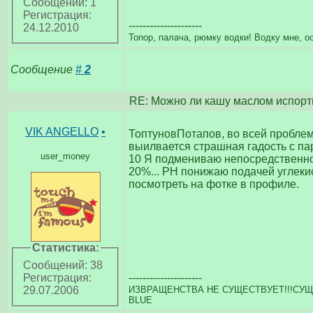
Сообщений: 1
Регистрация:
---------------------
24.12.2010
Топор, палача, рюмку водки! Водку мне, о
Сообщение
#
2
RE: Можно ли кашу маслом испорт
VIK ANGELLO
•
ТоптуновПотапов, во всей проблеме
выилвается страшная гадость с пар
user_money
10 Я подмениваю непосредственно 
20%... PH понижаю подачей углекис
посмотреть на фотке в профиле.
Статистика:
Сообщений: 38
---------------------
Регистрация:
ИЗВРАЩЕНСТВА НЕ СУЩЕСТВУЕТ!!!СУЩЕ
29.07.2006
BLUE