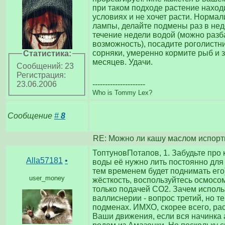
при таком подходе растение нахо
условиях и не хочет расти. Нормал
лампы, делайте подмены раз в нед
течение недели водой (можно разб
возможность), посадите роголистни
сорняки, умеренно кормите рыб и 
Статистика:
месяцев. Удачи.
Сообщений: 23
Регистрация:
---------------------
23.06.2006
Who is Tommy Lex?
Сообщение
#
8
RE: Можно ли кашу маслом испорт
ТоптуновПотапов, 1. Забудьте про
Alla57181
•
воды её нужно лить постоянно для 
тем временем будет поднимать его)
user_money
жёсткость, воспользуйтесь осмосом
только подачей СО2. Зачем испол
валлиснерии - вопрос третий, но тем
подменах. ИМХО, скорее всего, рас
Ваши движения, если вся начинка 