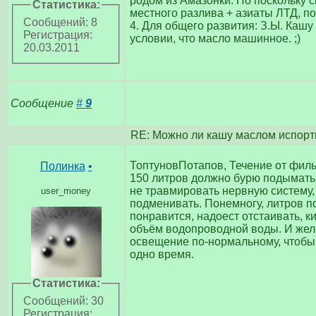
родом из Амазонки. Но поскольку 
Статистика:
местного разлива + азиаты ЛТД, п
Сообщений: 8
4. Для общего развития: З.Ы. Каш
Регистрация:
условии, что масло машинное. ;)
20.03.2011
Сообщение
#
9
RE: Можно ли кашу маслом испорт
ТоптуновПотапов, Течение от филь
Полинка
•
150 литров должно бурю подымать..
не травмировать нервную систему,
user_money
подменивать. Понемногу, литров по
понравится, надоест отстаивать, кис
объём водопроводной воды. И жел
освещение по-нормальному, чтобы
одно время.
Статистика:
Сообщений: 30
Регистрация: