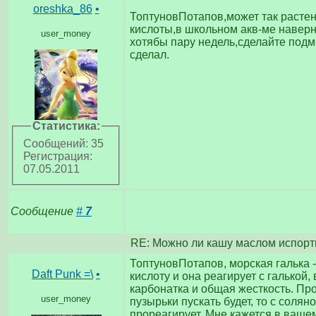
oreshka_86
•
ТоптуновПотапов,может так растен
кислоты,в школьном акв-ме наверн
user_money
хотябы пару недель,сделайте подм
сделал.
Статистика:
Сообщений: 35
Регистрация:
07.05.2011
Сообщение
#
7
RE: Можно ли кашу маслом испорт
ТоптуновПотапов, морская галька -
Daft Punk =\
•
кислоту и она реагирует с галькой,
карбонатка и общая жесткость. Про
user_money
пузырьки пускать будет, то с солян
прореагирует. Мне кажется в вашем