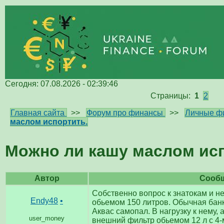
Сегодня: 07.08.2026 - 02:39:46
Страницы:
1
2
Главная сайта
>>
Форум про финансы
>>
Личные ф
маслом испортить.
Можно ли кашу маслом ис
Автор
Сооб
Собственно вопрос к знатокам и н
Endy48
•
обьемом 150 литров. Обычная банк
Аквас самопал. В нагрузку к нему, а
user_money
внешний фильтр обьемом 12 л с 4-