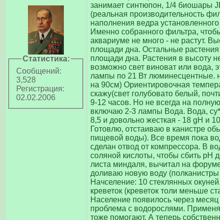
занимает синтюпон, 1/4 биошары JB
(реальная производительность фил
наполнения ведра установленного в
Именно собранного фильтра, чтоб
аквариуме не много - не растут. В
площади дна. Остальные растения 
площади дна. Растения в высоту не 
Статистика:
возможно свет виноват или вода, э
Сообщений:
лампы по 21 Вт люминесцентные. н
3,528
на 90см) Ориентировочная темпера
Регистрация:
скажу(свет голубовато белый, поч
02.02.2006
9-12 часов. Но не всегда на полну
включаю 2-3 лампы Вода. Вода, су*
8,5 и довольно жесткая - 18 gH и 10
Готовлю, отстаиваю в канистре об
пищевой воды). Все время пока во
сделан отвод от компрессора. В в
соляной кислоты, чтобы сбить рН до
листа миндаля, вычитал на форуме
доливаю новую воду (полканистры 
Начселение: 10 стеклянных окуней,
креветок (креветок толи меньше ст
Население появилось через месяц п
проблема с водорослями. Применяю
тоже помогают. А теперь собствен