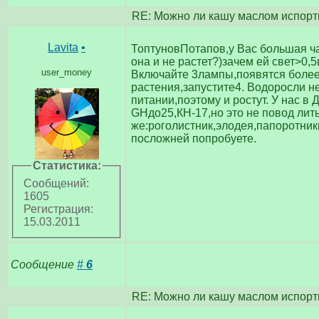
RE: Можно ли кашу маслом испорт
Lavita
•
ТоптуновПотапов,у Вас большая ч
она и не растет?)зачем ей свет>0,5
user_money
Включайте 3лампы,появятся боле
растения,запустите4. Водоросли н
питании,поэтому и ростут. У нас в
GHдо25,КН-17,но это не повод лить 
же:роголистник,элодея,папоротник
посложней попробуете.
Статистика:
Сообщений:
1605
Регистрация:
15.03.2011
Сообщение
#
6
RE: Можно ли кашу маслом испорт