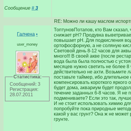
Сообщение
#
3
RE: Можно ли кашу маслом испорт
ТоптуновПотапов, кто Вам сказал,
Галчена
•
снижает рН? Продувка выветривает
повышает рН. Для подкисления в
user_money
ортофосфорную, а не соляную кисл
Световой день 8-12 часов для аквы
много!!! В своей акве (после реста
вода была была полностью с устоя
месяцев нужно светить не более 8
действительно не ахти. Возьмите л
Статистика:
поставьте таймер, ибо длительное
компенсировать короткого яркого о
Сообщений: 3
будет дома, аквариум будет продо
Регистрация:
течение заданных 6-8 часов. Я не 
28.07.2011
подмениваете? Если это так, лучш
И не стоит использовать химию дл
попробуйте пока природные методы
какой у вас грунт? Она ж не может
грунте.