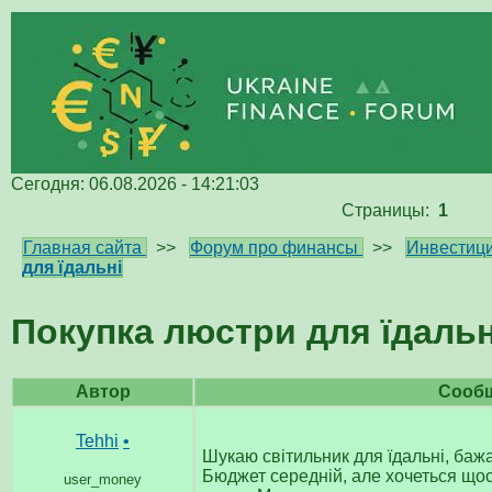
Сегодня: 06.08.2026 - 14:21:03
Страницы:
1
Главная сайта
>>
Форум про финансы
>>
Инвестици
для їдальні
Покупка люстри для їдальн
Автор
Сооб
Tehhi
•
Шукаю світильник для їдальні, баж
Бюджет середній, але хочеться щос
user_money