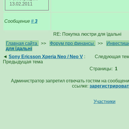
13.02.2011
Сообщение
#
3
RE: Покупка люстри для їдальні
Главная сайта
>>
Форум про финансы
>>
Инвестици
для їдальні
◄
Sony Ericsson Xperia Neo / Neo V
:
Следующая те
Предыдущая тема
Страницы:
1
Администратор запретил отвечать гостям на сообщени
ссылке:
зарегистрирова
Участники