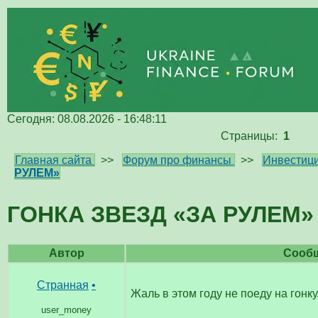
Сегодня: 08.08.2026 - 16:48:11
Страницы:
1
Главная сайта
>>
Форум про финансы
>>
Инвестици
РУЛЕМ»
ГОНКА ЗВЕЗД «ЗА РУЛЕМ»
Автор
Сооб
Странная
•
Жаль в этом году не поеду на гонку
user_money