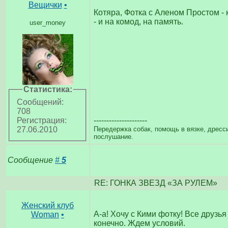
Вещички
•
Котяра, Фотка с Аленом Простом - 
- и на комод, на память.
user_money
Статистика:
Сообщений:
708
---------------------
Регистрация:
Передержка собак, помощь в вязке, дресси
27.06.2010
послушание.
Сообщение
#
5
RE: ГОНКА ЗВЕЗД «ЗА РУЛЕМ»
Женский клуб
А-а! Хочу с Кими фотку! Все друзья 
Woman
•
конечно. Ждем условий.