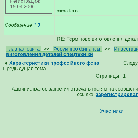
Регистрация:
---------------------
19.04.2006
pacxodka.net
Сообщение
#
3
RE: Термінове виготовлення детал
Главная сайта
>>
Форум про финансы
>>
Инвестици
виготовлення деталей спецтехніки
◄
Характеристики професійного фена
:
Следу
Предыдущая тема
Страницы:
1
Администратор запретил отвечать гостям на сообщени
ссылке:
зарегистрирова
Участники