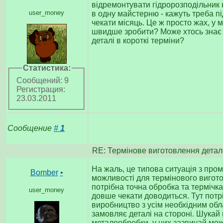
відремонтувати гідророзподільник н
user_money
в одну майстерню - кажуть треба п
чекати місяць. Це ж просто жах, у 
швидше зробити? Може хтось знає м
деталі в короткі терміни?
Статистика:
Сообщений: 9
Регистрация:
23.03.2011
Сообщение
#
1
RE: Термінове виготовлення детал
На жаль, це типова ситуація з про
Bomber
•
можливості для термінового вигот
потрібна точна обробка та термічка
user_money
довше чекати доводиться. Тут потр
виробництво з усім необхідним обл
замовляє деталі на стороні. Шукай
металообробки, у них зазвичай мо