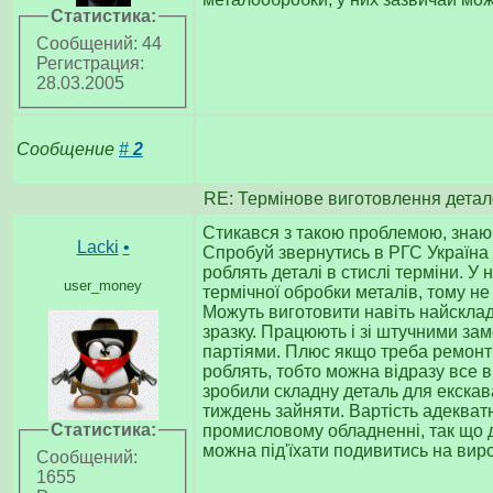
Статистика:
Сообщений: 44
Регистрация:
28.03.2005
Сообщение
#
2
RE: Термінове виготовлення детал
Стикався з такою проблемою, знаю 
Lacki
•
Спробуй звернутись в РГС Україна
роблять деталі в стислі терміни. У 
user_money
термічної обробки металів, тому не
Можуть виготовити навіть найскладні
зразку. Працюють і зі штучними зам
партіями. Плюс якщо треба ремонт 
роблять, тобто можна відразу все в
зробили складну деталь для екска
тиждень зайняти. Вартість адекват
Статистика:
промисловому обладненні, так що д
можна під'їхати подивитись на вир
Сообщений:
1655