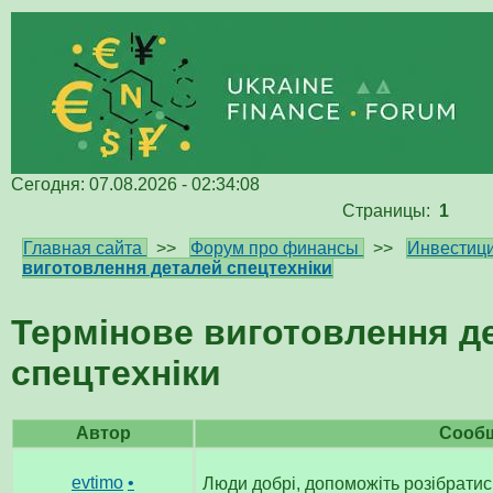
Сегодня: 07.08.2026 - 02:34:08
Страницы:
1
Главная сайта
>>
Форум про финансы
>>
Инвестици
виготовлення деталей спецтехніки
Термінове виготовлення д
спецтехніки
Автор
Сооб
evtimo
•
Люди добрі, допоможіть розібратис