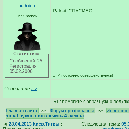
beduin
•
Patriat, СПАСИБО.
user_money
Статистика:
Сообщений: 25
Регистрация:
---------------------
05.02.2008
... И постоянно совершенствуюсь!
Сообщение
#
7
RE: помогите с эпра! нужно подкл
Главная сайта
>>
Форум про финансы
>>
Инвестици
эпра! нужно подключить 4 лампы
◄
28.04.2013 Киев.Тигры
:
Следующая тема:
05.