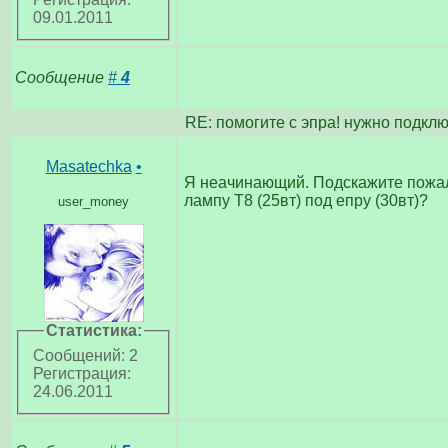
09.01.2011
Сообщение
#
4
RE: помогите с эпра! нужно подкл
Masatechka
•
Я неачинающий. Подскажите пожал
лампу Т8 (25вт) под епру (30вт)?
user_money
Статистика:
Сообщений: 2
Регистрация:
24.06.2011