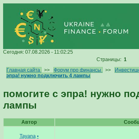
Сегодня: 07.08.2026 - 11:02:25
Страницы:
1
Главная сайта
>>
Форум про финансы
>>
Инвестици
эпра! нужно подключить 4 лампы
помогите с эпра! нужно по
лампы
Автор
Сооб
Tayana
•