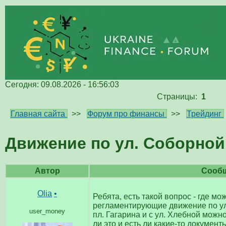
Сегодня: 09.08.2026 - 16:56:03
Страницы:
1
Главная сайта
>>
Форум про финансы
>>
Трейдинг
Движение по ул. Соборнoй
Автор
Сооб
Olia
•
Ребята, есть такой вопрос - где м
регламентирующие движение по ул
user_money
пл. Гагарина и с ул. Хлебной можн
ли это и есть ли какие-то докуме