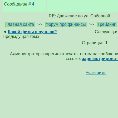
Сообщение
#
4
RE: Движение по ул. Соборнoй
Главная сайта
>>
Форум про финансы
>>
Трейдинг
◄
Какой фильтр лучьше?
:
Следующая
Предыдущая тема
Страницы:
1
Администратор запретил отвечать гостям на сообщени
ссылке:
зарегистрирова
Участники