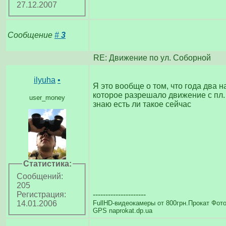
27.12.2007
Сообщение
#
3
RE: Движение по ул. Соборнoй
ilyuha
•
Я это вообще о том, что года два 
которое разрешало движение с пл.
user_money
знаю есть ли такое сейчас
Статистика:
Сообщений:
205
---------------------
Регистрация:
FullHD-видеокамеры от 800грн.Прокат Фот
14.01.2006
GPS naprokat.dp.ua