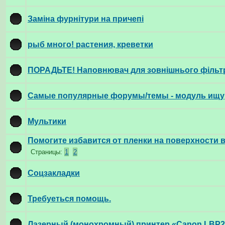
Заміна фурнітури на причепі
рыб много! растения, креветки
ПОРАДЬТЕ! Наповнювач для зовнішнього фільтра
Самые популярные форумы/темы - модуль ищу
Мультики
Помогите избавится от пленки на поверхности 
Страницы:
1
2
Соцзакладки
Требуеться помощь.
Лазерный (монохромный) принтер «Canon LBP2