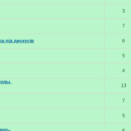
3
7
 під дискусів
6
5
4
воды.
13
7
5
900»
6