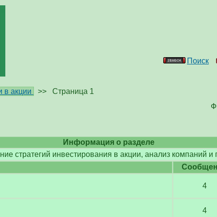
Поиск
 в акции
>>
Страница 1
Ф
Информация о разделе
ие стратегий инвестирования в акции, анализ компаний и
Cообще
4
4