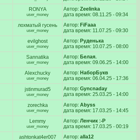
Автор:
Zeelinka
RONYA
дата время: 08.11.25 - 09:34
user_money
Автор:
FiFaaa
лохматый гусень
дата время: 11.07.25 - 09:30
user_money
Автор:
Руденька
evilghost
дата время: 10.07.25 - 08:00
user_money
Автор:
Белая.
Sannatika
дата время: 09.06.25 - 14:00
user_money
Автор:
НаборБукв
Alexchucky
дата время: 06.04.25 - 17:36
user_money
Автор:
Gyncnaday
jstinmurad5
дата время: 25.03.25 - 14:00
user_money
Автор:
Abyss
zorechka
дата время: 17.03.25 - 14:45
user_money
Автор:
Ленчик :-Р
Lemmy
дата время: 17.03.25 - 00:19
user_money
Автор:
alla12
ashtonkat4er007