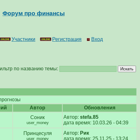
Форум про финансы
Участники
Регистрация
Вход
ильтр по названию темы:
 прогнозы
ний
Автор
Обновления
Автор:
stefa.85
Соник
дата время: 10.03.26 - 04:39
user_money
Автор:
Рик
Принцесуля
дата время: 25.11.25 - 13:24
user_money