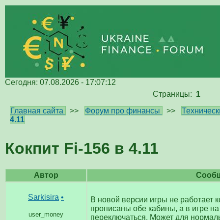
Сегодня: 07.08.2026 - 17:07:12
Страницы:
1
Главная сайта
>>
Форум про финансы
>>
Техническ
4.11
Кокпит Fi-156 в 4.11
Автор
Сооб
Sarkisira
•
В новой версии игры не работает к
прописаны обе кабины, а в игре на
user_money
переключаться. Может для нормал