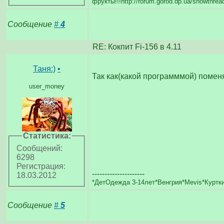
фрукты!!!http://forum.gorod.dp.ua/showthre
Сообщение
#
4
RE: Кокпит Fi-156 в 4.11
Таня:)
•
Так как(какой программмой) помен
user_money
Статистика:
Сообщений:
6298
Регистрация:
---------------------
18.03.2012
*ДетОдежда 3-14лет*Венгрия*Mevis*Курт
Сообщение
#
5