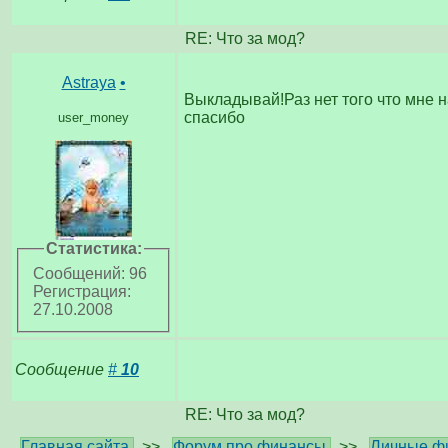
RE: Что за мод?
Astraya
•
Выкладывай!Раз нет того что мне н
спасибо
user_money
Статистика:
Сообщений: 96
Регистрация:
27.10.2008
Сообщение
#
10
RE: Что за мод?
Главная сайта
>>
Форум про финансы
>>
Личные ф