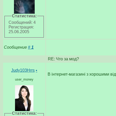
Статистика:
Сообщений: 4
Регистрация:
25.06.2005
Сообщение
#
1
RE: Что за мод?
Judy103Hrrs
•
В інтернет-магазині з хорошими від
user_money
Статистика: