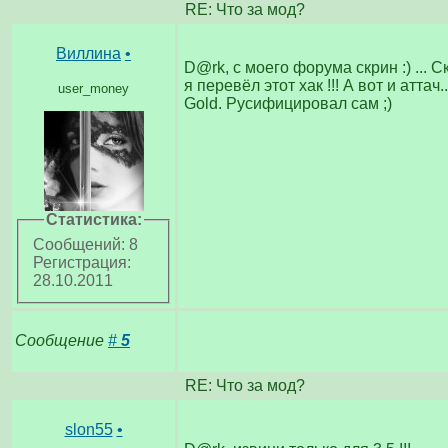
RE: Что за мод?
Виллина
•
D@rk, с моего форума скрин :) ... 
я перевёл этот хак !!! А вот и аттач
user_money
Gold. Русифицировал сам ;)
Статистика:
Сообщений: 8
Регистрация:
28.10.2011
Сообщение
#
5
RE: Что за мод?
slon55
•