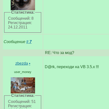
Статистика:
Сообщений: 8
Регистрация:
24.12.2011
Сообщение
#
7
RE: Что за мод?
zbezda
•
D@rk, переходи на VB 3.5.x !!!
user_money
Статистика:
Сообщений: 51
Регистрация: