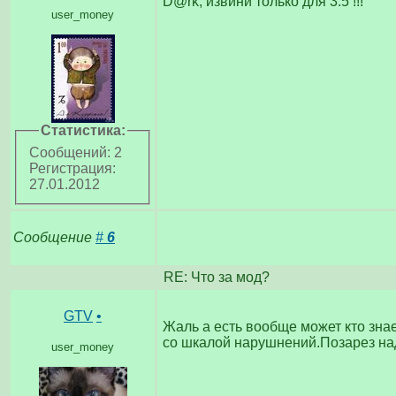
D@rk, извини только для 3.5 !!!
user_money
Статистика:
Сообщений: 2
Регистрация:
27.01.2012
Сообщение
#
6
RE: Что за мод?
GTV
•
Жаль а есть вообще может кто знае
со шкалой нарушнений.Позарез на
user_money