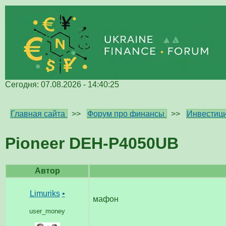
Сегодня: 07.08.2026 - 14:40:25
Главная сайта
>>
Форум про финансы
>>
Инвестици
Pioneer DEH-P4050UB
Автор
Limuriks
•
мафон
user_money