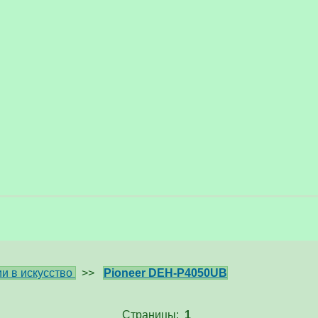
и в искусство
>>
Pioneer DEH-P4050UB
Страницы:
1